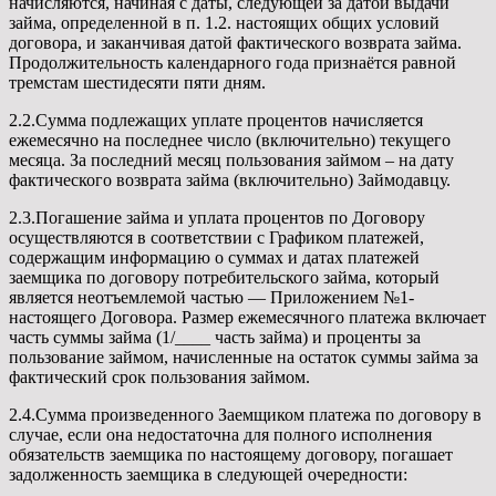
начисляются, начиная с даты, следующей за датой выдачи
займа, определенной в п. 1.2. настоящих общих условий
договора, и заканчивая датой фактического возврата займа.
Продолжительность календарного года признаётся равной
тремстам шестидесяти пяти дням.
2.2.Сумма подлежащих уплате процентов начисляется
ежемесячно на последнее число (включительно) текущего
месяца. За последний месяц пользования займом – на дату
фактического возврата займа (включительно) Займодавцу.
2.3.Погашение займа и уплата процентов по Договору
осуществляются в соответствии с Графиком платежей,
содержащим информацию о суммах и датах платежей
заемщика по договору потребительского займа, который
является неотъемлемой частью — Приложением №1-
настоящего Договора. Размер ежемесячного платежа включает
часть суммы займа (1/____ часть займа) и проценты за
пользование займом, начисленные на остаток суммы займа за
фактический срок пользования займом.
2.4.Сумма произведенного Заемщиком платежа по договору в
случае, если она недостаточна для полного исполнения
обязательств заемщика по настоящему договору, погашает
задолженность заемщика в следующей очередности: